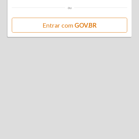
ou
Entrar com
GOV.BR