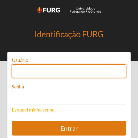
Universidade
Federal do Rio Grande
Identificação FURG
Usuário
Senha
Esqueci minha senha
Entrar